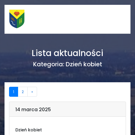
Szybkie linki
Menu
Lista aktualności
Porządek nabożeństw
Strona główna
Kategoria:
Dzień kobiet
Straż Pożarna
Informacje
Ośrodek zdrowia
Aktualności
1
2
»
Koło gospodyń
Galerie
14 marca 2025
wiejskich
Dzień kobiet
Rada sołecka