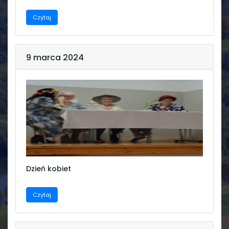
Czytaj
Świetlica
9 marca 2024
Dzień kobiet
Czytaj