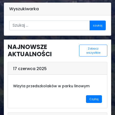
Wyszukiwarka
Świetlica
szukaj
NAJNOWSZE
Zobacz
AKTUALNOŚCI
wszystkie
17 czerwca 2025
Wizyta przedszkolaków w parku linowym
Czytaj