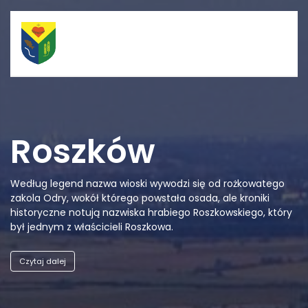
Szybkie linki
Menu
Porządek nabożeństw
Strona główna
Roszków
Straż Pożarna
Informacje
Według legend nazwa wioski wywodzi się od rożkowatego
zakola Odry, wokół którego powstała osada, ale kroniki
Ośrodek zdrowia
Aktualności
historyczne notują nazwiska hrabiego Roszkowskiego, który
był jednym z właścicieli Roszkowa.
Koło gospodyń
Galerie
wiejskich
Czytaj dalej
Rada sołecka