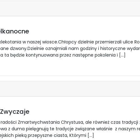
elkanocne
 klekotania w naszej wiosce.Chłopcy dzielnie przemierzali ulice
zane dzwony.Dzielnie oznajmiali nam godziny i historyczne wyda
cja ta będzie kontynuowana przez następne pokolenia i […]
 Zwyczaje
 radości Zmartwychwstania Chrystusa, ale również czas tradycji
wa z duma pielęgnują te tradycje związane właśnie z naszym 
skich pieką przepyszne ciasta, Którymi […]