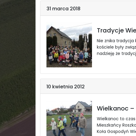
31 marca 2018
Tradycje Wi
Nie znika tradycja
kościele były zwią
nadzieję że trady
10 kwietnia 2012
Wielkanoc –
Wielkanoc to czas
Mieszkańcy Roszko
Koła Gospodyń Wiej