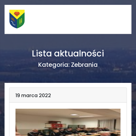
Szybkie linki
Menu
Lista aktualności
Porządek nabożeństw
Strona główna
Kategoria:
Zebrania
Straż Pożarna
Informacje
Ośrodek zdrowia
Aktualności
19 marca 2022
Koło gospodyń
Galerie
wiejskich
Rada sołecka