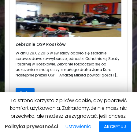
Zebranie OSP Roszków
W dniu 28.02.2016 w świetlicy odbyło się zebranie
sprawozdawczo-wyborcze jednostki Ochotniczej Straży
Pożarnej w Roszkowie. Zebranie rozpoczęło się od
uczczenia minutą ciszy zmarłego druha Jana Kura.
Następnie prezes OSP – Andrzej Miketa powitał gości i […]
Czytaj
Ta strona korzysta z plików cookie, aby poprawić
komfort użytkowania. Zakładamy, że nie masz nic
przeciwko, ale możesz zrezygnować, jeśli chcesz.
Polityka prywatności
Ustawienia
AKCEPTUJ
Na górę
↑
© 2026
Roszków