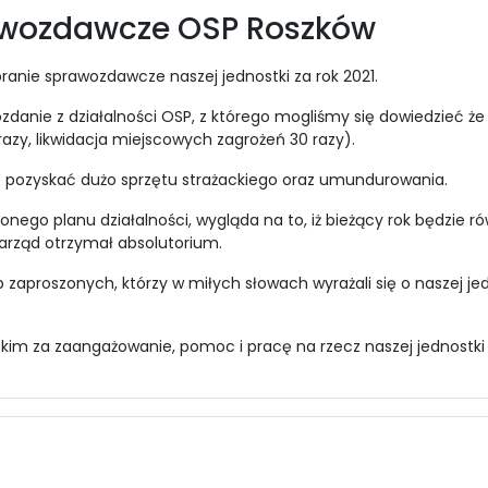
awozdawcze OSP Roszków
branie sprawozdawcze naszej jednostki za rok 2021.
danie z działalności OSP, z którego mogliśmy się dowiedzieć że 
azy, likwidacja miejscowych zagrożeń 30 razy).
ię pozyskać dużo sprzętu strażackiego oraz umundurowania.
nego planu działalności, wygląda na to, iż bieżący rok będzie r
rząd otrzymał absolutorium.
zaproszonych, którzy w miłych słowach wyrażali się o naszej jed
kim za zaangażowanie, pomoc i pracę na rzecz naszej jednostki