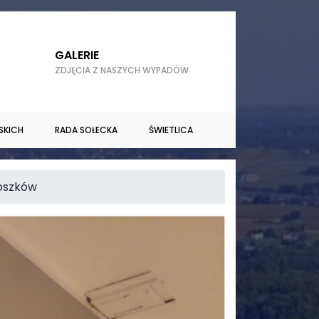
GALERIE
ZDJĘCIA Z NASZYCH WYPADÓW
SKICH
RADA SOŁECKA
ŚWIETLICA
oszków