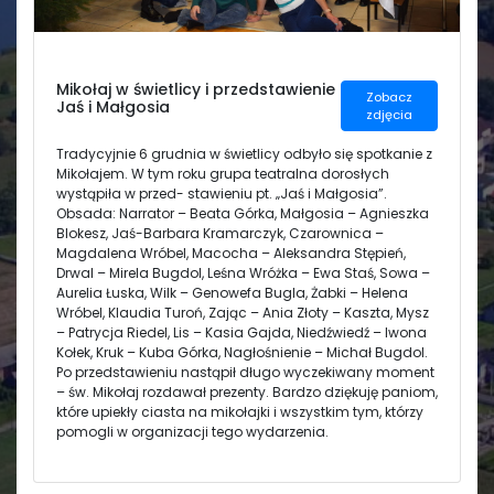
Świetlica
Mikołaj w świetlicy i przedstawienie
Zobacz
Jaś i Małgosia
zdjęcia
Tradycyjnie 6 grudnia w świetlicy odbyło się spotkanie z
Mikołajem. W tym roku grupa teatralna dorosłych
wystąpiła w przed- stawieniu pt. „Jaś i Małgosia”.
Obsada: Narrator – Beata Górka, Małgosia – Agnieszka
Blokesz, Jaś-Barbara Kramarczyk, Czarownica –
Magdalena Wróbel, Macocha – Aleksandra Stępień,
Drwal – Mirela Bugdol, Leśna Wróżka – Ewa Staś, Sowa –
Aurelia Łuska, Wilk – Genowefa Bugla, Żabki – Helena
Wróbel, Klaudia Turoń, Zając – Ania Złoty – Kaszta, Mysz
– Patrycja Riedel, Lis – Kasia Gajda, Niedźwiedź – Iwona
Kołek, Kruk – Kuba Górka, Nagłośnienie – Michał Bugdol.
Po przedstawieniu nastąpił długo wyczekiwany moment
– św. Mikołaj rozdawał prezenty. Bardzo dziękuję paniom,
które upiekły ciasta na mikołajki i wszystkim tym, którzy
pomogli w organizacji tego wydarzenia.