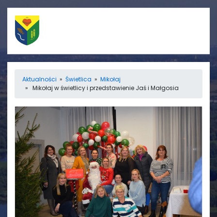
Szybkie linki
Menu
Aktualności
»
Świetlica
»
Mikołaj
» Mikołaj w świetlicy i przedstawienie Jaś i Małgosia
Porządek nabożeństw
Strona główna
Straż Pożarna
Informacje
Ośrodek zdrowia
Aktualności
Koło gospodyń
Galerie
wiejskich
Rada sołecka