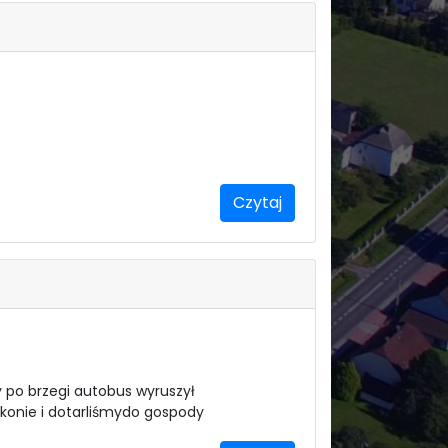
Czytaj
ny po brzegi autobus wyruszył
 konie i dotarliśmydo gospody