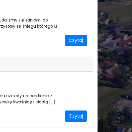
 udaliśmy się saniami do
korzystały ze śniegu którego u
Czytaj
scu czekały na nas konie z
rzewkę kwaśnicę i ciepłą […]
Czytaj