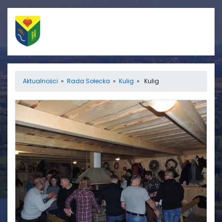
Szybkie linki
Menu
Aktualności
»
Rada Sołecka
»
Kulig
» Kulig
Porządek nabożeństw
Strona główna
Straż Pożarna
Informacje
Ośrodek zdrowia
Aktualności
Koło gospodyń
Galerie
wiejskich
Rada sołecka