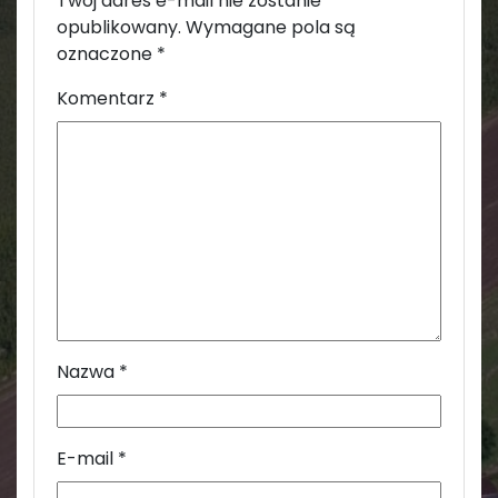
Twój adres e-mail nie zostanie
opublikowany.
Wymagane pola są
oznaczone
*
Komentarz
*
Nazwa
*
E-mail
*