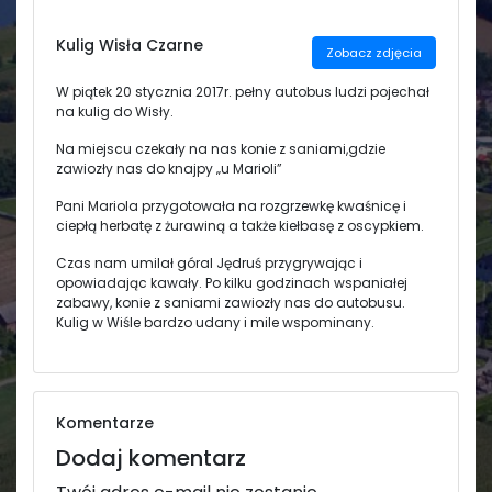
Świetlica
Kulig Wisła Czarne
Zobacz zdjęcia
W piątek 20 stycznia 2017r. pełny autobus ludzi pojechał
na kulig do Wisły.
Na miejscu czekały na nas konie z saniami,gdzie
zawiozły nas do knajpy „u Marioli”
Pani Mariola przygotowała na rozgrzewkę kwaśnicę i
ciepłą herbatę z żurawiną a także kiełbasę z oscypkiem.
Czas nam umilał góral Jędruś przygrywając i
opowiadając kawały. Po kilku godzinach wspaniałej
zabawy, konie z saniami zawiozły nas do autobusu.
Kulig w Wiśle bardzo udany i mile wspominany.
Komentarze
Dodaj komentarz