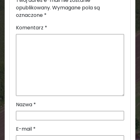
Twój adres e-mail nie zostanie
opublikowany.
Wymagane pola są
oznaczone
*
Komentarz
*
Nazwa
*
E-mail
*