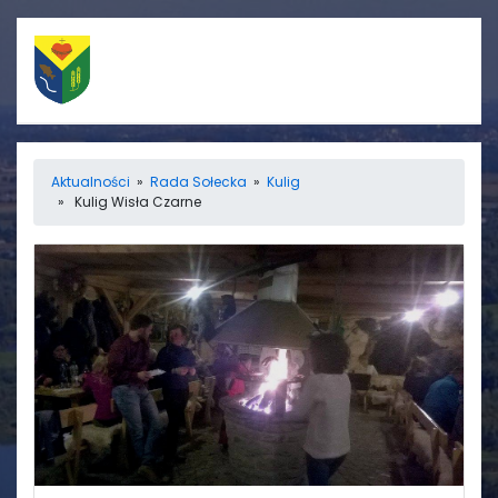
Szybkie linki
Menu
Aktualności
»
Rada Sołecka
»
Kulig
» Kulig Wisła Czarne
Porządek nabożeństw
Strona główna
Straż Pożarna
Informacje
Ośrodek zdrowia
Aktualności
Koło gospodyń
Galerie
wiejskich
Rada sołecka