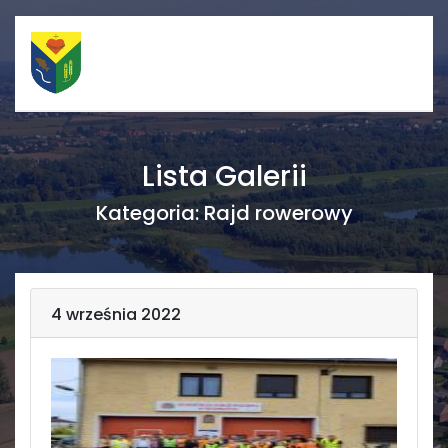
Szybkie linki
Menu
Lista Galerii
Porządek nabożeństw
Strona główna
Kategoria:
Rajd rowerowy
Straż Pożarna
Informacje
Ośrodek zdrowia
Aktualności
4 września 2022
Koło gospodyń
Galerie
wiejskich
Rada sołecka