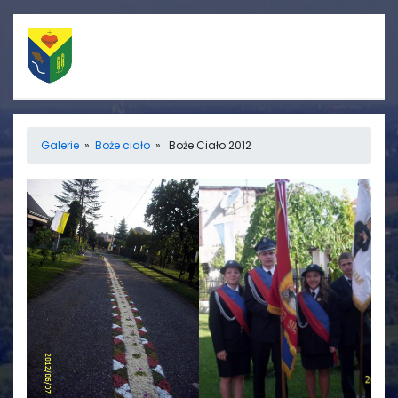
Szybkie linki
Menu
Galerie
»
Boże ciało
» Boże Ciało 2012
Porządek nabożeństw
Strona główna
Straż Pożarna
Informacje
Ośrodek zdrowia
Aktualności
Koło gospodyń
Galerie
wiejskich
Rada sołecka