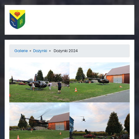
Szybkie linki
Menu
Galerie
»
Dożynki
» Dożynki 2024
Porządek nabożeństw
Strona główna
Straż Pożarna
Informacje
Ośrodek zdrowia
Aktualności
Koło gospodyń
Galerie
wiejskich
Rada sołecka