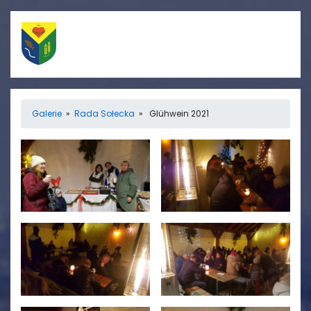
Szybkie linki
Menu
Galerie
»
Rada Sołecka
» Glühwein 2021
Porządek nabożeństw
Strona główna
Straż Pożarna
Informacje
Ośrodek zdrowia
Aktualności
Koło gospodyń
Galerie
wiejskich
Rada sołecka