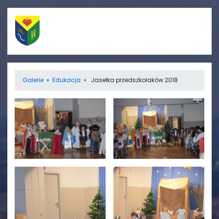
Szybkie linki
Menu
Galerie
»
Edukacja
» Jasełka przedszkolaków 2018
Porządek nabożeństw
Strona główna
Straż Pożarna
Informacje
Ośrodek zdrowia
Aktualności
Koło gospodyń
Galerie
wiejskich
Rada sołecka