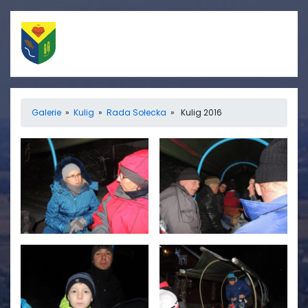
Szybkie linki
Menu
Galerie
»
Kulig
»
Rada Sołecka
» Kulig 2016
Porządek nabożeństw
Strona główna
Straż Pożarna
Informacje
Ośrodek zdrowia
Aktualności
Koło gospodyń
Galerie
wiejskich
Rada sołecka