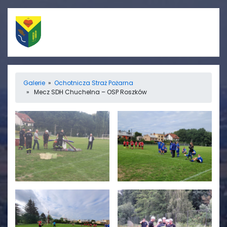
Szybkie linki
Menu
Galerie
»
Ochotnicza Straż Pożarna
» Mecz SDH Chuchelna – OSP Roszków
Porządek nabożeństw
Strona główna
Straż Pożarna
Informacje
Ośrodek zdrowia
Aktualności
Koło gospodyń
Galerie
wiejskich
Rada sołecka