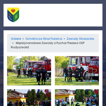
Szybkie linki
Menu
Galerie
»
Ochotnicza Straż Pożarna
»
Zawody Strażackie
» Międzynarodowe Zawody o Puchar Prezesa OSP
Porządek nabożeństw
Strona główna
Rudyszwałd
Straż Pożarna
Informacje
Ośrodek zdrowia
Aktualności
Koło gospodyń
Galerie
wiejskich
Rada sołecka