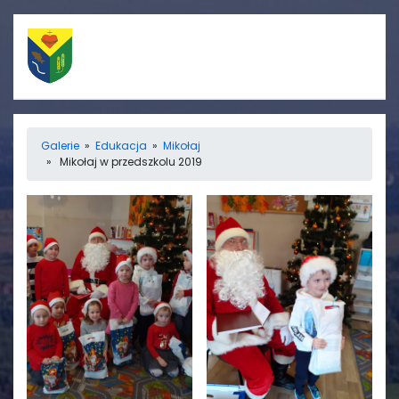
Szybkie linki
Menu
Galerie
»
Edukacja
»
Mikołaj
» Mikołaj w przedszkolu 2019
Porządek nabożeństw
Strona główna
Straż Pożarna
Informacje
Ośrodek zdrowia
Aktualności
Koło gospodyń
Galerie
wiejskich
Rada sołecka