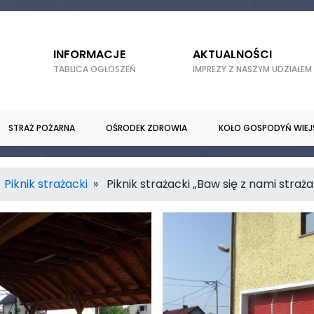
INFORMACJE
AKTUALNOŚCI
TABLICA OGŁOSZEŃ
IMPREZY Z NASZYM UDZIAŁEM
STRAŻ POŻARNA
OŚRODEK ZDROWIA
KOŁO GOSPODYŃ WIEJ
»
Piknik strażacki
» Piknik strażacki „Baw się z nami straż