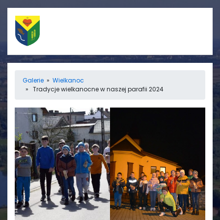
Szybkie linki
Menu
Galerie
»
Wielkanoc
» Tradycje wielkanocne w naszej parafii 2024
Porządek nabożeństw
Strona główna
Straż Pożarna
Informacje
Ośrodek zdrowia
Aktualności
Koło gospodyń
Galerie
wiejskich
Rada sołecka