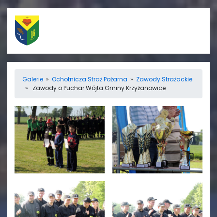
Szybkie linki
Menu
Galerie
»
Ochotnicza Straż Pożarna
»
Zawody Strażackie
» Zawody o Puchar Wójta Gminy Krzyżanowice
Porządek nabożeństw
Strona główna
Straż Pożarna
Informacje
Ośrodek zdrowia
Aktualności
Koło gospodyń
Galerie
wiejskich
Rada sołecka