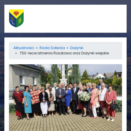
Szybkie linki
Menu
Aktualności
»
Rada Sołecka
»
Dożynki
» 750-lecie istnienia Roszkowa oraz Dożynki wiejskie
Porządek nabożeństw
Strona główna
Straż Pożarna
Informacje
Ośrodek zdrowia
Aktualności
Koło gospodyń
Galerie
wiejskich
Rada sołecka