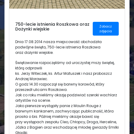
Świetlica
750-lecie istnienia Roszkowa oraz
Zobacz
Dożynki wiejskie
zdjęcia
Dnia 17.08.2014 nasza miejscowość obchodziła
podwójne święto, 750-lecie istnienia Roszkowa
oraz dożynki wiejskie.
Świętowanie rozpoczęliśmy od uroczystej mszy świętej,
którą odprawili
ks. Jerzy Witeczek, ks. Artur Matuszek i nasz proboszcz
Andrzej Morawiec.
O godz 14.30 rozpoczął się barwny korowód, który
przeszedł ulicami Roszkowa.
Jak co roku mieliśmy okazję podziwiać szeroki wachlarz
artystów na scenie.
Jako pierwsze wystąpiły panie z Moulin Rouge z
barwnym kankanem, zachwycając publiczność, która
prosiła o bis. Później mieliśmy okazje bawić się
przy występach zespołu Cleo, Chłopcy, Droga, Herceline,
Józka z Bagien oraz wschodzącej młodej gwiazdy Emilki
Gładki.