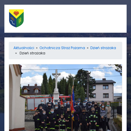
Szybkie linki
Menu
Aktualności
»
Ochotnicza Straż Pożarna
»
Dzień strażaka
» Dzień strażaka
Porządek nabożeństw
Strona główna
Straż Pożarna
Informacje
Ośrodek zdrowia
Aktualności
Koło gospodyń
Galerie
wiejskich
Rada sołecka