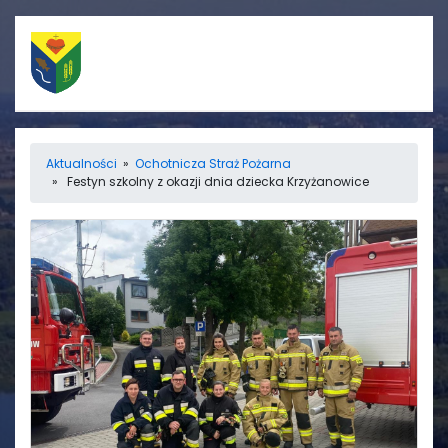
Szybkie linki
Menu
Aktualności
»
Ochotnicza Straż Pożarna
» Festyn szkolny z okazji dnia dziecka Krzyżanowice
Porządek nabożeństw
Strona główna
Straż Pożarna
Informacje
Ośrodek zdrowia
Aktualności
Koło gospodyń
Galerie
wiejskich
Rada sołecka