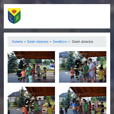
Szybkie linki
Menu
Galerie
»
Dzień dziecka
»
Świetlica
» Dzień dziecka
Porządek nabożeństw
Strona główna
Straż Pożarna
Informacje
Ośrodek zdrowia
Aktualności
Koło gospodyń
Galerie
wiejskich
Rada sołecka