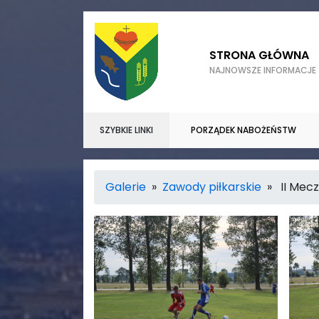
STRONA GŁÓWNA
NAJNOWSZE INFORMACJE
SZYBKIE LINKI
PORZĄDEK NABOŻEŃSTW
Galerie
»
Zawody piłkarskie
» II Mecz