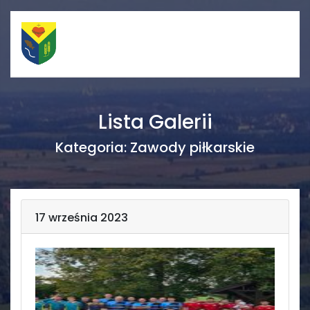
Szybkie linki
Menu
Lista Galerii
Porządek nabożeństw
Strona główna
Kategoria:
Zawody piłkarskie
Straż Pożarna
Informacje
Ośrodek zdrowia
Aktualności
17 września 2023
Koło gospodyń
Galerie
wiejskich
Rada sołecka