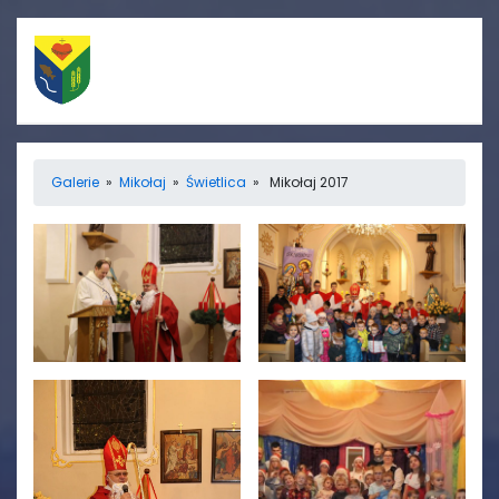
Szybkie linki
Menu
Galerie
»
Mikołaj
»
Świetlica
» Mikołaj 2017
Porządek nabożeństw
Strona główna
Straż Pożarna
Informacje
Ośrodek zdrowia
Aktualności
Koło gospodyń
Galerie
wiejskich
Rada sołecka