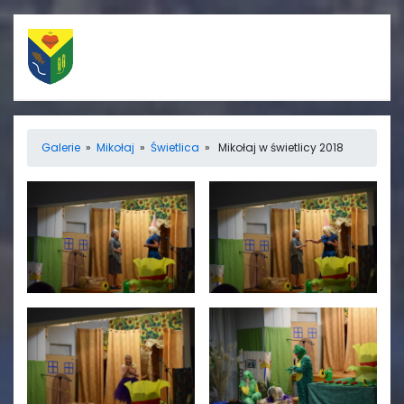
Szybkie linki
Menu
Galerie
»
Mikołaj
»
Świetlica
» Mikołaj w świetlicy 2018
Porządek nabożeństw
Strona główna
Straż Pożarna
Informacje
Ośrodek zdrowia
Aktualności
Koło gospodyń
Galerie
wiejskich
Rada sołecka