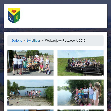
Szybkie linki
Menu
Galerie
»
Świetlica
» Wakacje w Roszkowie 2015
Porządek nabożeństw
Strona główna
Straż Pożarna
Informacje
Ośrodek zdrowia
Aktualności
Koło gospodyń
Galerie
wiejskich
Rada sołecka