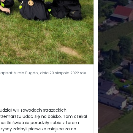
apisał: Mirela Bugdol, dnia 20 sierpnia 2022 roku
udział w II zawodach strażackich
przemarszu udać się na boisko. Tam czekał
ostki świetnie poradziły sobie z torem
zyscy zdobyli pierwsze miejsce za co