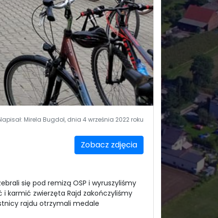
Napisał: Mirela Bugdol, dnia 4 września 2022 roku
Zobacz zdjęcia
 zebrali się pod remizą OSP i wyruszyliśmy
 i karmić zwierzęta Rajd zakończyliśmy
estnicy rajdu otrzymali medale