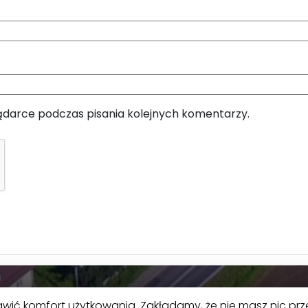
ądarce podczas pisania kolejnych komentarzy.
awić komfort użytkowania. Zakładamy, że nie masz nic prz