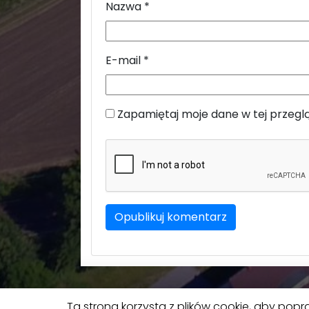
Nazwa
*
E-mail
*
Zapamiętaj moje dane w tej przegl
Ta strona korzysta z plików cookie, aby popr