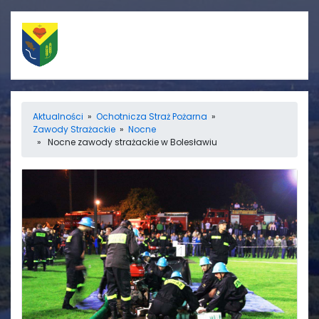
Szybkie linki
Menu
Aktualności
»
Ochotnicza Straż Pożarna
»
Zawody Strażackie
»
Nocne
Porządek nabożeństw
Strona główna
» Nocne zawody strażackie w Bolesławiu
Straż Pożarna
Informacje
Ośrodek zdrowia
Aktualności
Koło gospodyń
Galerie
wiejskich
Rada sołecka