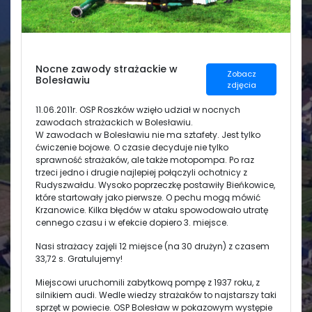
Świetlica
Nocne zawody strażackie w
Zobacz
Bolesławiu
zdjęcia
11.06.2011r. OSP Roszków wzięło udział w nocnych
zawodach strażackich w Bolesławiu.
W zawodach w Bolesławiu nie ma sztafety. Jest tylko
ćwiczenie bojowe. O czasie decyduje nie tylko
sprawność strażaków, ale także motopompa. Po raz
trzeci jedno i drugie najlepiej połączyli ochotnicy z
Rudyszwałdu. Wysoko poprzeczkę postawiły Bieńkowice,
które startowały jako pierwsze. O pechu mogą mówić
Krzanowice. Kilka błędów w ataku spowodowało utratę
cennego czasu i w efekcie dopiero 3. miejsce.
Nasi strażacy zajęli 12 miejsce (na 30 drużyn) z czasem
33,72 s. Gratulujemy!
Miejscowi uruchomili zabytkową pompę z 1937 roku, z
silnikiem audi. Wedle wiedzy strażaków to najstarszy taki
sprzęt w powiecie. OSP Bolesław w pokazowym występie