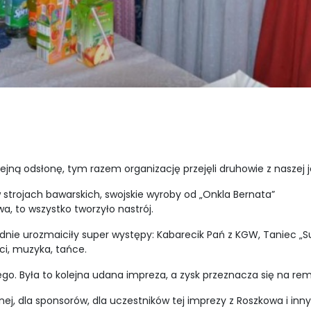
ejną odsłonę, tym razem organizację przejęli druhowie z naszej j
w strojach bawarskich, swojskie wyroby od „Onkla Bernata”
wa, to wszystko tworzyło nastrój.
udnie urozmaiciły super występy: Kabarecik Pań z KGW, Taniec „
ci, muzyka, tańce.
łego. Była to kolejna udana impreza, a zysk przeznacza się na 
nej, dla sponsorów, dla uczestników tej imprezy z Roszkowa i inn