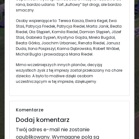
rana, bardzo udana. Tort „kuflowy” był drogi, ale bardzo
smaczny.
Osoby wspierające to: Teresa Kasza, Elwira Kegel, Ewa
Staś, Patrycja Friedek, Patrycja Riedel, Marta Janik, Beata
Riedel, Ola Stępień, Kamila Riedel, Damian Stępień, Józef
Staś, Gabriela Sypień, Krystyna Gajda, Mirela Bugdol,
Beata Górka, Joachim Urbaniec, Renata Riedel, Janusz
Duda, Ilona Pospiszyl, Karina Dąbrowska, Robert Wróbel,
Michał Bugla i prowadząca Maria Riedel.
Mimo wcześniejszych innych planów, decyzją
wszystkich zysk z tej imprezy został przekazany na chore
dziecko. A było to możliwe dzięki osobom
uczestniczącym w tej imprezie, dziękujemy.
Komentarze
Dodaj komentarz
Twój adres e-mail nie zostanie
opublikowany.
Wymagane pola są