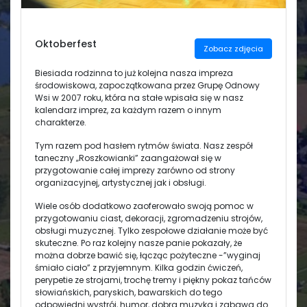
Świetlica
Oktoberfest
Zobacz zdjęcia
Biesiada rodzinna to już kolejna nasza impreza
środowiskowa, zapoczątkowana przez Grupę Odnowy
Wsi w 2007 roku, która na stałe wpisała się w nasz
kalendarz imprez, za każdym razem o innym
charakterze.
Tym razem pod hasłem rytmów świata. Nasz zespół
taneczny „Roszkowianki” zaangażował się w
przygotowanie całej imprezy zarówno od strony
organizacyjnej, artystycznej jak i obsługi.
Wiele osób dodatkowo zaoferowało swoją pomoc w
przygotowaniu ciast, dekoracji, zgromadzeniu strojów,
obsługi muzycznej. Tylko zespołowe działanie może być
skuteczne. Po raz kolejny nasze panie pokazały, że
można dobrze bawić się, łącząc pożyteczne -”wyginaj
śmiało ciało” z przyjemnym. Kilka godzin ćwiczeń,
perypetie ze strojami, trochę tremy i piękny pokaz tańców
słowiańskich, paryskich, bawarskich do tego
odpowiedni wystrój, humor, dobra muzyka i zabawa do