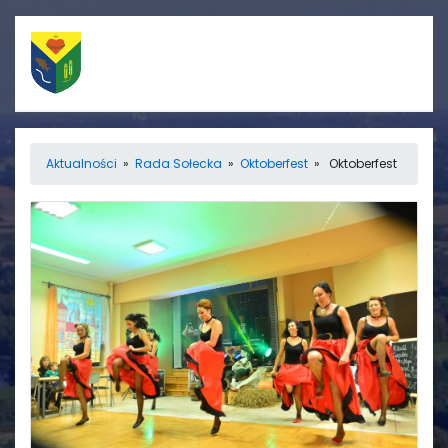
Szybkie linki
Menu
Aktualności
»
Rada Sołecka
»
Oktoberfest
» Oktoberfest
Porządek nabożeństw
Strona główna
Straż Pożarna
Informacje
Ośrodek zdrowia
Aktualności
Koło gospodyń
Galerie
wiejskich
Rada sołecka