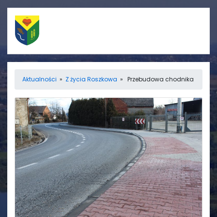
Szybkie linki
Menu
Aktualności
»
Z życia Roszkowa
» Przebudowa chodnika
Porządek nabożeństw
Strona główna
Straż Pożarna
Informacje
Ośrodek zdrowia
Aktualności
Koło gospodyń
Galerie
wiejskich
Rada sołecka