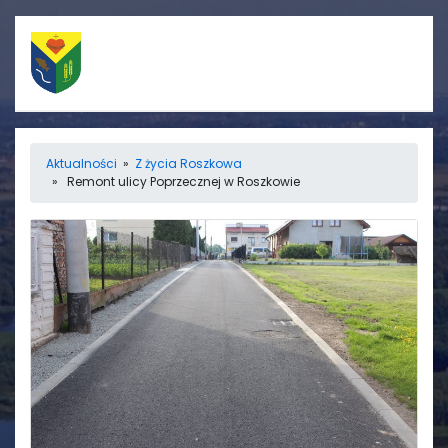
Szybkie linki
Menu
Aktualności
»
Z życia Roszkowa
» Remont ulicy Poprzecznej w Roszkowie
Porządek nabożeństw
Strona główna
Straż Pożarna
Informacje
Ośrodek zdrowia
Aktualności
Koło gospodyń
Galerie
wiejskich
Rada sołecka