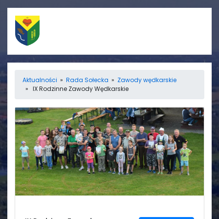
Szybkie linki
Menu
Aktualności
»
Rada Sołecka
»
Zawody wędkarskie
» IX Rodzinne Zawody Wędkarskie
Porządek nabożeństw
Strona główna
Straż Pożarna
Informacje
Ośrodek zdrowia
Aktualności
Koło gospodyń
Galerie
wiejskich
Rada sołecka