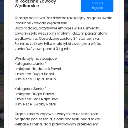
IX Rodzinne Zawody
Zobacz
Wędkarskie
zdjęcia
Świetlica
12 maja sołectwo Roszków po raz kolejny zorganizowało
Rodzinne Zawody Wędkarskie.
Dużo radości, pozytywne emocje i wiele uśmiechu
towarzyszyło wszystkim małym i dużym pasjonatom
wędkowania. Obsadzone zostały 34 stanowiska.
Pomimo że brały tylko małe rybki zwycięzca wśród
„juniorów” złowił ponad 3 kg ryb.
Wyniki były następujące:
Kategoria „Junior”
I miejsce: Hajduczek Paweł
II miejsce: Bugla Kamil
III miejsce: Bugla Jakub
Kategoria „Senior”
I miejsce: Bugla Dawid
II miejsce: Staś Rajmund
III miejsce: Swaby Rafał
Organizatorzy zapewnili wszystkim uczestnikom
nagrody pocieszenia, słodki poczęstunek a także
kiełbasę z rożna. Nad prawidłowym przebiegiem