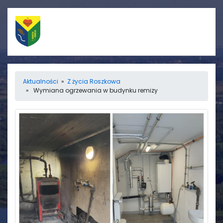
Szybkie linki
Menu
Aktualności
»
Z życia Roszkowa
» Wymiana ogrzewania w budynku remizy
Porządek nabożeństw
Strona główna
Straż Pożarna
Informacje
Ośrodek zdrowia
Aktualności
Koło gospodyń
Galerie
wiejskich
Rada sołecka