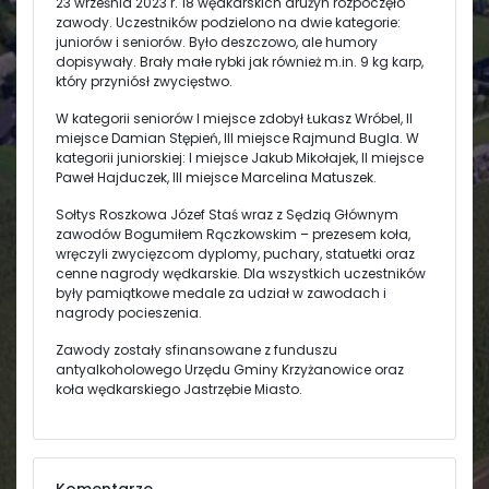
23 września 2023 r. 18 wędkarskich drużyn rozpoczęło
zawody. Uczestników podzielono na dwie kategorie:
juniorów i seniorów. Było deszczowo, ale humory
dopisywały. Brały małe rybki jak również m.in. 9 kg karp,
który przyniósł zwycięstwo.
W kategorii seniorów I miejsce zdobył Łukasz Wróbel, II
miejsce Damian Stępień, III miejsce Rajmund Bugla. W
kategorii juniorskiej: I miejsce Jakub Mikołajek, II miejsce
Paweł Hajduczek, III miejsce Marcelina Matuszek.
Sołtys Roszkowa Józef Staś wraz z Sędzią Głównym
zawodów Bogumiłem Rączkowskim – prezesem koła,
wręczyli zwycięzcom dyplomy, puchary, statuetki oraz
cenne nagrody wędkarskie. Dla wszystkich uczestników
były pamiątkowe medale za udział w zawodach i
nagrody pocieszenia.
Zawody zostały sfinansowane z funduszu
antyalkoholowego Urzędu Gminy Krzyżanowice oraz
koła wędkarskiego Jastrzębie Miasto.