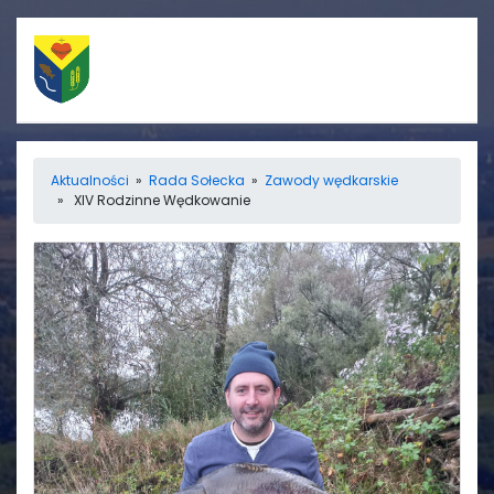
Szybkie linki
Menu
Aktualności
»
Rada Sołecka
»
Zawody wędkarskie
» XIV Rodzinne Wędkowanie
Porządek nabożeństw
Strona główna
Straż Pożarna
Informacje
Ośrodek zdrowia
Aktualności
Koło gospodyń
Galerie
wiejskich
Rada sołecka