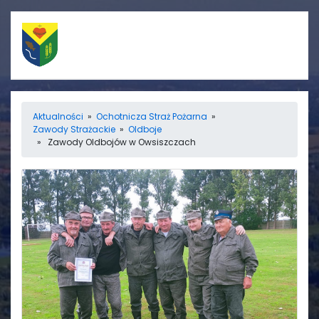
Szybkie linki
Menu
Aktualności
»
Ochotnicza Straż Pożarna
»
Zawody Strażackie
»
Oldboje
Porządek nabożeństw
Strona główna
» Zawody Oldbojów w Owsiszczach
Straż Pożarna
Informacje
Ośrodek zdrowia
Aktualności
Koło gospodyń
Galerie
wiejskich
Rada sołecka