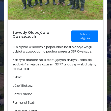
Świetlica
Zawody Oldbojów w
Zobacz
Owsiszczach
zdjęcia
13 sierpnia w sobotnie popołudnie nasi oldboje wzięli
udział w zawodach o puchar prezesa OSP Owsiszcz.
Naszym druhom na 8 startujących drużyn udało się
zdobyć 4 miejsce z czasem 33.77 a łączny wiek drużyny
to 403 lata.
Skład:
Józef Blokesz
Józef Farana
Rajmund Staś
Rajmund Bugla