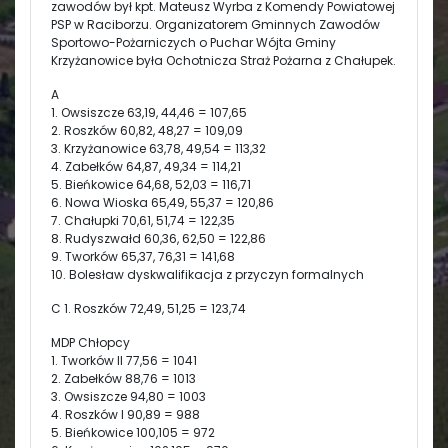
zawodów był kpt. Mateusz Wyrba z Komendy Powiatowej
PSP w Raciborzu. Organizatorem Gminnych Zawodów
Sportowo-Pożarniczych o Puchar Wójta Gminy
Krzyżanowice była Ochotnicza Straż Pożarna z Chałupek.
A
1. Owsiszcze 63,19, 44,46 = 107,65
2. Roszków 60,82, 48,27 = 109,09
3. Krzyżanowice 63,78, 49,54 = 113,32
4. Zabełków 64,87, 49,34 = 114,21
5. Bieńkowice 64,68, 52,03 = 116,71
6. Nowa Wioska 65,49, 55,37 = 120,86
7. Chałupki 70,61, 51,74 = 122,35
8. Rudyszwałd 60,36, 62,50 = 122,86
9. Tworków 65,37, 76,31 = 141,68
10. Bolesław dyskwalifikacja z przyczyn formalnych
C 1. Roszków 72,49, 51,25 = 123,74
MDP Chłopcy
1. Tworków II 77,56 = 1041
2. Zabełków 88,76 = 1013
3. Owsiszcze 94,80 = 1003
4. Roszków I 90,89 = 988
5. Bieńkowice 100,105 = 972