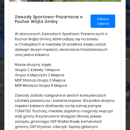
Świetlica
Zawody Sportowo-Pożarnicze o
Zobacz
Puchar Wójta Gminy
zdjęcia
W dorocznych Zawodach Sportowo-Pożarniczych o
Puchar Wójta Gminy, które odbyły się na boisku
w Chałupkach w niedzielę 23 września wzięło udział
dziesięć drużyn męskich, dwanaście młodzieżowych
oraz jedna kobieca.
Nasze drużyny zajęły :
Grupa C Kobiety 1 Miejsce
Grupa A Mężczyźni 2 Miejsce
MDP Starsza Grupa 2 Miejsce
MDP Młodsza Grupa 9 Miejsce
Zawody zostały rozegrane w dwóch konkurencjach:
sztafeta pożarnicza i zadanie bojowe. Wszystkie drużyny
męskie i kobieca startowały na tej samej pompie
TOHATSU. Puchary, medale, dyplomy i nagrody wręczyli:
wójt gminy Krzyżanowice Grzegorz Utracki, prezes
zarządu gminnego OSP Walter Bożek, komendant
gminny OSP Krystian Jobczyk. Sędzią głównym