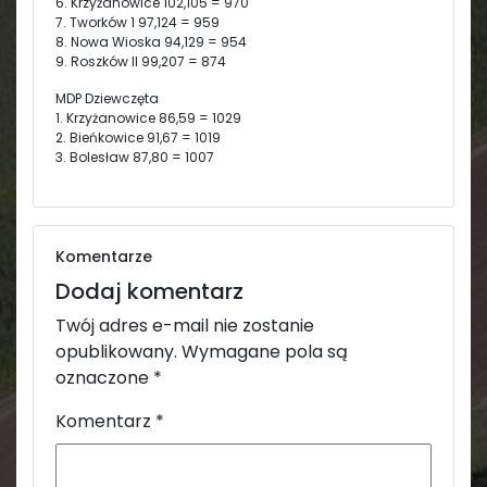
6. Krzyżanowice 102,105 = 970
7. Tworków 1 97,124 = 959
8. Nowa Wioska 94,129 = 954
9. Roszków II 99,207 = 874
MDP Dziewczęta
1. Krzyżanowice 86,59 = 1029
2. Bieńkowice 91,67 = 1019
3. Bolesław 87,80 = 1007
Komentarze
Dodaj komentarz
Twój adres e-mail nie zostanie
opublikowany.
Wymagane pola są
oznaczone
*
Komentarz
*