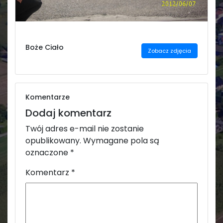
Świetlica
Boże Ciało
Zobacz zdjęcia
Komentarze
Dodaj komentarz
Twój adres e-mail nie zostanie
opublikowany.
Wymagane pola są
oznaczone
*
Komentarz
*