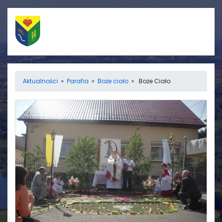
Szybkie linki
Menu
Aktualności
»
Parafia
»
Boże ciało
» Boże Ciało
Porządek nabożeństw
Strona główna
Straż Pożarna
Informacje
Ośrodek zdrowia
Aktualności
Koło gospodyń
Galerie
wiejskich
Rada sołecka