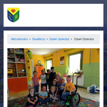
Szybkie linki
Menu
Aktualności
»
Świetlica
»
Dzień dziecka
» Dzień Dziecka
Porządek nabożeństw
Strona główna
Straż Pożarna
Informacje
Ośrodek zdrowia
Aktualności
Koło gospodyń
Galerie
wiejskich
Rada sołecka