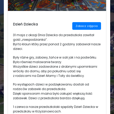
Świetlica
Dzień Dziecka
Zobacz zdjęcia
31 maja z okazji Dnia Dziecka do przedszkola zawitał
gość „niespodzianka”.
Był to klaun który przez ponad 2 godziny zabawiał nasze
dzieci.
Były różne gry, zabawy, tańce w sali jak i na podwórku.
Było również malowanie twarzy.
Wszystkie dzieci zadowolone z drobnymi upominkami
wróciły do domu, aby po południu udać się
z rodzicami na Dzień Mamy i Taty do świetlicy.
Po występach dzieci w podziękowaniu dostali od
rodziców zabawki do przedszkola.
Dzięki sponsorom można było zakupić większą ilość
zabawek. Dzieci z przedszkola bardzo dziękują.
1 czerwca nasze przedszkolaki spędziły Dzień Dziecka w
przedszkolu w Krzyżanowicach.