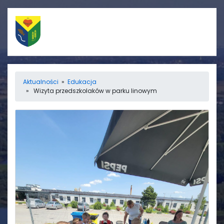
Szybkie linki
Menu
Aktualności
»
Edukacja
» Wizyta przedszkolaków w parku linowym
Porządek nabożeństw
Strona główna
Straż Pożarna
Informacje
Ośrodek zdrowia
Aktualności
Koło gospodyń
Galerie
wiejskich
Rada sołecka