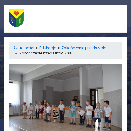
Szybkie linki
Menu
Aktualności
»
Edukacja
»
Zakończenie przedszkola
» Zakończenie Przedszkola 2018
Porządek nabożeństw
Strona główna
Straż Pożarna
Informacje
Ośrodek zdrowia
Aktualności
Koło gospodyń
Galerie
wiejskich
Rada sołecka